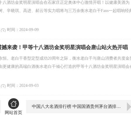
等十八酒坊金奖明星演唱会在石家庄正定奥体中心激情开唱！以健康美酒为
树、辛晓琪、高进、郝云等实力唱将与三万余衡水老白干Fans一起唱响经
时间：2024-09-09
震撼来袭！甲等十八酒坊金奖明星演唱会唐山站火热开唱
永恒。老白干香型定型成功20周年之际，衡水老白干与唐山消费者共度金
，由更健康的高端白酒衡水老白干倾心打造的甲等十八酒坊金奖明星演唱会
时间：2024-09-03
中国八大名酒排行榜 中国国酒贵州茅台酒排名第一 已有800年历史
网站首页