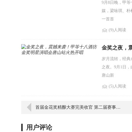
9月8日晚，甲
媒，梁咏琪、朴
一首首
(9)人阅读
金奖之夜，
岁月流转，经典
之夜。9月1日
唐山新
(5)人阅读
首届金花奖精酿大赛完美收官 第二届赛事招商盛启 再创新篇
用户评论