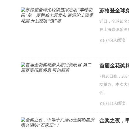
苏格登全球免
美花园 开启
近日，全球知名
在上海嘉佩乐酒
(46)人阅读
首届金花奖精
7月20日晚，
功举办。本次大
会、
(11)人阅读
金奖之夜，