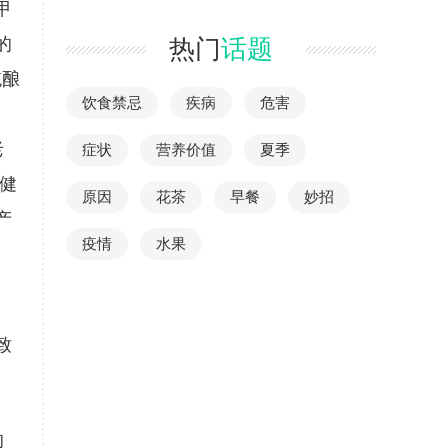
甲
的
热门
话题
统酿
饮食禁忌
疾病
危害
、
老
症状
营养价值
夏季
健
原因
花茶
早餐
妙招
产
疫情
水果
致
的