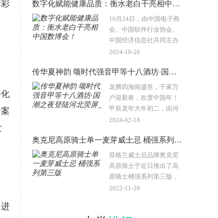
精彩
数字化赋能健康品质：衡水老白干亮相中国数博会！
媒体达人和消费者一起进
入“丰馥秘境&rd..
10月24日，由中国电子商
会、中国软件行业协会、
中国经济信息社共同主办
的2024中国国际数字经济
2024-10-26
博览会在石家庄国际会展
传华夏神韵 颂时代强音甲等十八酒坊·国潮之夜登陆河北荧屏_
中心（正定）隆重举行。
更健康的高端白酒甲等十
龙腾四海闹盛世，千家万
字化
八酒坊以&ldq..
户迎新春，欢度中国年！
甲辰龙年大年初二，由河
沿案
北广播电视集团倾情打造
2024-02-18
发
衡水老白干独家冠名的
奥克尼高原骑士单一麦芽威士忌 桶强系列第三版
《“甲等十八酒坊&middot;
国潮之夜”——20..
苏格兰威士忌品牌奥克尼
高原骑士于近日推出了高
原骑士桶强系列第三版，
由高原骑士威士忌的制酒
2022-11-28
大师高登 &bull; 摩生
，进
（Gordon Motion）打造，