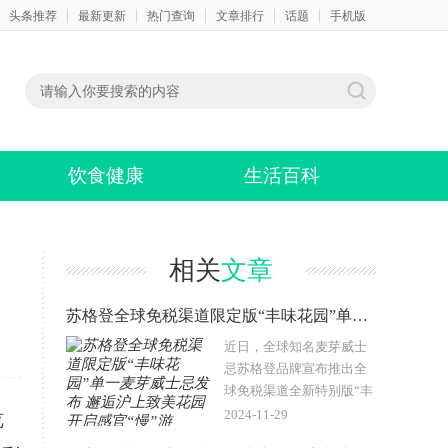
头条推荐
最新更新
热门查询
文章排行
话题
手机版
饮食健康
生活百科
相关
文章
苏格登全球免税渠道限定版“丰味花园”单一麦芽威士忌发布 邂逅沪上致美花园 开启感官“慢”游
近日，全球知名麦芽威士
忌苏格登品牌宣布推出全
球免税渠道全新特别版“丰
味花园”系列，并在上海嘉
2024-11-29
览
佩乐酒店举行发布会，与