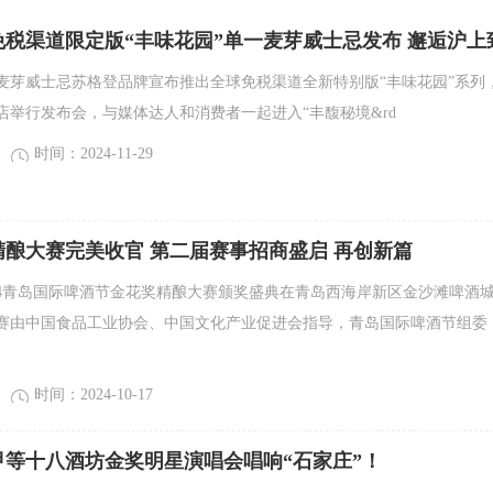
税渠道限定版“丰味花园”单一麦芽威士忌发布 邂逅沪上
感官“慢”游
麦芽威士忌苏格登品牌宣布推出全球免税渠道全新特别版“丰味花园”系列
店举行发布会，与媒体达人和消费者一起进入“丰馥秘境&rd
时间：2024-11-29
酿大赛完美收官 第二届赛事招商盛启 再创新篇
2024青岛国际啤酒节金花奖精酿大赛颁奖盛典在青岛西海岸新区金沙滩啤酒
赛由中国食品工业协会、中国文化产业促进会指导，青岛国际啤酒节组委
时间：2024-10-17
甲等十八酒坊金奖明星演唱会唱响“石家庄”！