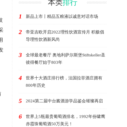
本类
排行
并在其挑选的美国、欧洲
初填雪梨橡木桶..
1
新品上市丨精品五粮液以诚意对话市场
技
采
2
帝亚吉欧开启2022理性饮酒宣传月 积极倡
用
导理性饮酒新风尚
发
3
全球最老餐厅 奥地利萨尔斯堡Stiftskeller圣
彼得餐厅始于803年
4
世界十大酒庄排行榜，法国拉菲酒庄拥有
800年历史
与
5
2024第二届中台酱酒游学品鉴会璀璨再启
6
世界上5瓶最贵葡萄酒排名，1992年份啸鹰
赤霞珠葡萄酒50万美元！